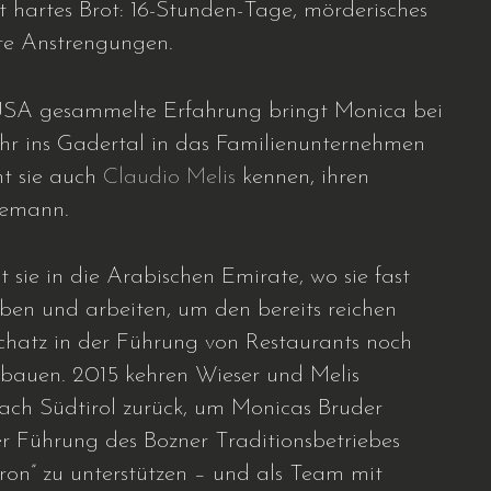
st hartes Brot: 16-Stunden-Tage, mörderisches
te Anstrengungen.
USA gesammelte Erfahrung bringt Monica bei
ehr ins Gadertal in das Familienunternehmen
rnt sie auch
Claudio Melis
kennen, ihren
hemann.
t sie in die Arabischen Emirate, wo sie fast
eben und arbeiten, um den bereits reichen
chatz in der Führung von Restaurants noch
ubauen. 2015 kehren Wieser und Melis
nach Südtirol zurück, um Monicas Bruder
r Führung des Bozner Traditionsbetriebes
ron” zu unterstützen – und als Team mit