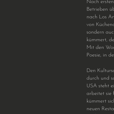
Nach ersten
Betrieben üb
nach Los Ang
von Küchenc
sondern auc
kümmert, de
Mit den Wort
Poesie, in d
Den Kulturs
durch und sc
USA steht e
arbeitet sie
kümmert sic
neuen Resta