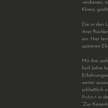
verdienen, i
Klima, größ
Die in den 
ihrer Rückk
ein. Hier le
späteren E
Mit ihm zieh
fünf Jahre l
Erfahrungss
weiter ausz
schließlich 
Robert
in de
“Zur Kaiserk