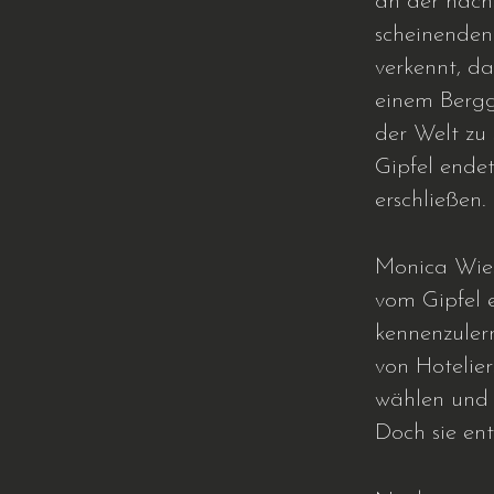
an der näch
scheinenden
verkennt, da
einem Bergg
der Welt zu
Gipfel endet
erschließen.
Monica Wies
vom Gipfel 
kennenzulern
von Hotelie
wählen und 
Doch sie ent