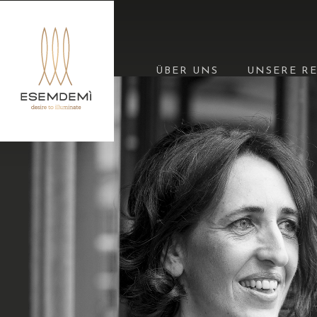
Skip
to
main
ÜBER UNS
UNSERE R
content