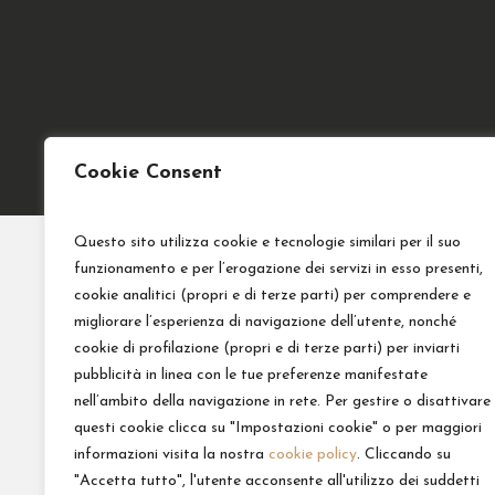
Cookie Consent
Questo sito utilizza cookie e tecnologie similari per il suo
funzionamento e per l’erogazione dei servizi in esso presenti,
cookie analitici (propri e di terze parti) per comprendere e
TMC OHG
Kontakt
migliorare l’esperienza di navigazione dell’utente, nonché
cookie di profilazione (propri e di terze parti) per inviarti
d. Wieser Monica und Melis
T:
+39 04
pubblicità in linea con le tue preferenze manifestate
nell’ambito della navigazione in rete. Per gestire o disattivare
Claudio
E:
info@e
questi cookie clicca su "Impostazioni cookie" o per maggiori
Schönblickstraße, 17
informazioni visita la nostra
cookie policy
. Cliccando su
39012 Meran (BZ)
"Accetta tutto", l'utente acconsente all'utilizzo dei suddetti