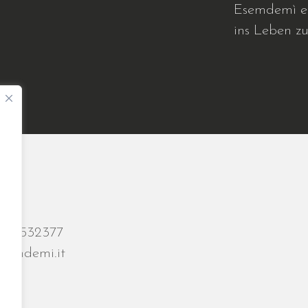
Esemdemì ei
ins Leben zu
71 1532377
semdemi.it