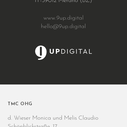
IT-39012 Merano (BZ)
www.9up.digital
hello@9up.digital
TMC OHG
d. Wieser Monica und Melis Claudio
Schönblickstraße, 17