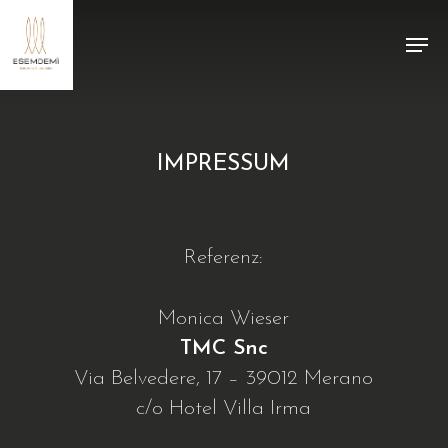
Skip
Menu
to
main
content
IMPRESSUM
Referenz:
Monica Wieser
TMC Snc
Via Belvedere, 17 – 39012 Merano
c/o Hotel Villa Irma