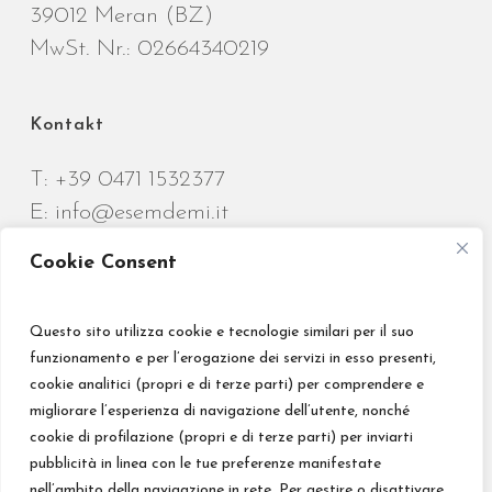
39012 Meran (BZ)
MwSt. Nr.: 02664340219
Kontakt
T:
+39 0471 1532377
E:
info@esemdemi.it
Cookie Consent
Questo sito utilizza cookie e tecnologie similari per il suo
funzionamento e per l’erogazione dei servizi in esso presenti,
Credits
cookie analitici (propri e di terze parti) per comprendere e
migliorare l’esperienza di navigazione dell’utente, nonché
Privacy Policy
cookie di profilazione (propri e di terze parti) per inviarti
Impressum
pubblicità in linea con le tue preferenze manifestate
Sitemap
nell’ambito della navigazione in rete. Per gestire o disattivare