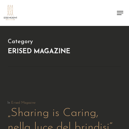
Skip
Menu
to
main
content
Category
ERISED MAGAZINE
In
Erised Magazine
„Sharing is Caring,
nella luce del brindisi“