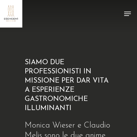
Skip
Menu
to
main
content
SIAMO DUE
PROFESSIONISTI IN
MISSIONE PER DAR VITA
A ESPERIENZE
GASTRONOMICHE
ILLUMINANTI
Monica Wieser e Claudio
Melis sono le due anime