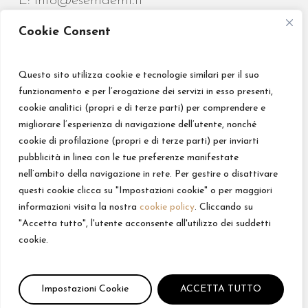
E:
info@esemdemi.it
Cookie Consent
Questo sito utilizza cookie e tecnologie similari per il suo
funzionamento e per l’erogazione dei servizi in esso presenti,
Credits
cookie analitici (propri e di terze parti) per comprendere e
migliorare l’esperienza di navigazione dell’utente, nonché
Privacy Policy
cookie di profilazione (propri e di terze parti) per inviarti
Impressum
pubblicità in linea con le tue preferenze manifestate
Sitemap
nell’ambito della navigazione in rete. Per gestire o disattivare
Impostazioni Cookie
questi cookie clicca su "Impostazioni cookie" o per maggiori
informazioni visita la nostra
cookie policy
. Cliccando su
"Accetta tutto", l'utente acconsente all'utilizzo dei suddetti
cookie.
facebook
linkedin
instagram
© Esemdemì - TMC Snc | Digital Marketing by
9up Digital
Impostazioni Cookie
ACCETTA TUTTO