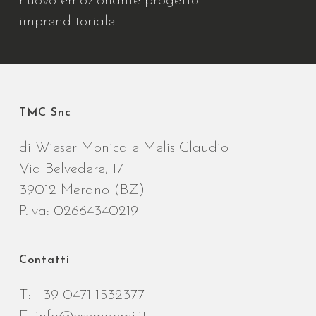
nuovo emozionante progetto
imprenditoriale.
TMC Snc
di Wieser Monica e Melis Claudio
Via Belvedere, 17
39012 Merano (BZ)
P.Iva: 02664340219
Contatti
T:
+39 0471 1532377